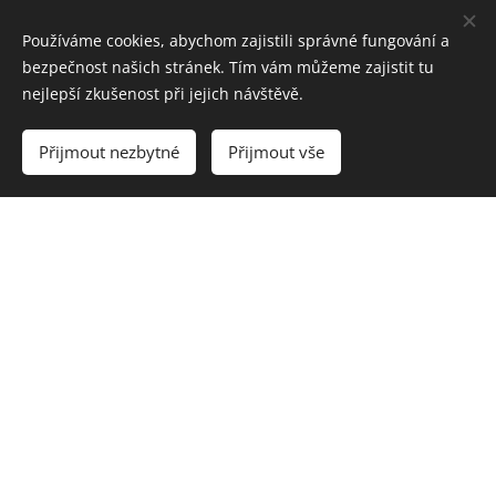
Používáme cookies, abychom zajistili správné fungování a
bezpečnost našich stránek. Tím vám můžeme zajistit tu
nejlepší zkušenost při jejich návštěvě.
Beach kemp Turecko
Přijmout nezbytné
Přijmout vše
2022