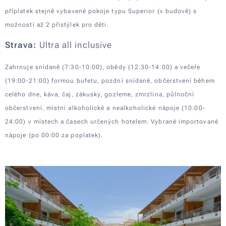
příplatek stejně vybavené pokoje typu Superior (v budově) s
možností až 2 přistýlek pro děti.
Strava:
Ultra all inclusive
Zahrnuje snídaně (7:30-10:00), obědy (12:30-14:00) a večeře
(19:00-21:00) formou bufetu, pozdní snídaně, občerstvení během
celého dne, káva, čaj, zákusky, gozleme, zmrzlina, půlnoční
občerstvení, místní alkoholické a nealkoholické nápoje (10:00-
24:00) v místech a časech určených hotelem. Vybrané importované
nápoje (po 00:00 za poplatek).