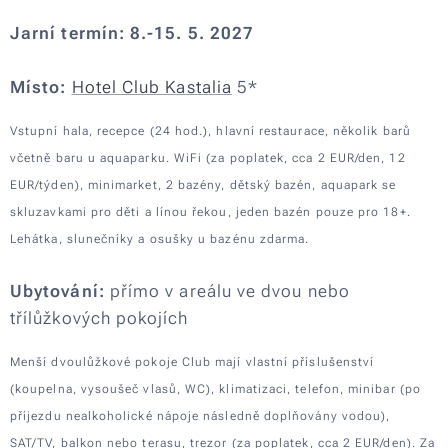
Jarní termín: 8.-15. 5. 2027
Místo:
Hotel Club Kastalia
5*
Vstupní hala, recepce (24 hod.), hlavní restaurace, několik barů
včetně baru u aquaparku. WiFi (za poplatek, cca 2 EUR/den, 12
EUR/týden), minimarket, 2 bazény, dětský bazén, aquapark se
skluzavkami pro děti a línou řekou, jeden bazén pouze pro 18+.
Lehátka, slunečníky a osušky u bazénu zdarma.
Ubytování:
přímo v areálu ve dvou nebo
třílůžkových pokojích
Menší dvoulůžkové pokoje Club mají vlastní příslušenství
(koupelna, vysoušeč vlasů, WC), klimatizaci, telefon, minibar (po
příjezdu nealkoholické nápoje následně doplňovány vodou),
SAT/TV, balkon nebo terasu, trezor (za poplatek, cca 2 EUR/den). Za