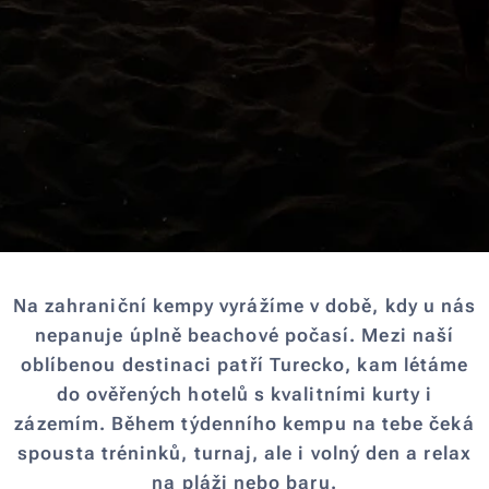
Na zahraniční kempy vyrážíme v době, kdy u nás
nepanuje úplně beachové počasí. Mezi naší
oblíbenou destinaci patří Turecko, kam létáme
do ověřených hotelů s kvalitními kurty i
zázemím. Během týdenního kempu na tebe čeká
spousta tréninků, turnaj, ale i volný den a relax
na pláži nebo baru.