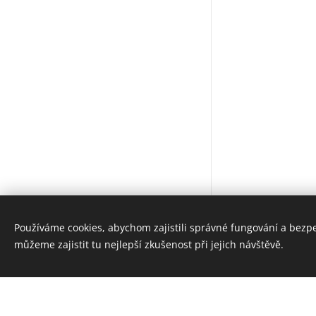
Tel.:
+420 731 365 265
Používáme cookies, abychom zajistili správné fungování a bezp
E-mail:
jkbeachteam@seznam.cz
můžeme zajistit tu nejlepší zkušenost při jejich návštěvě.
Cookies