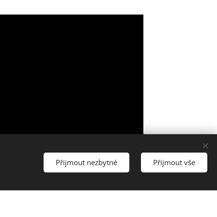
Přijmout nezbytné
Přijmout vše