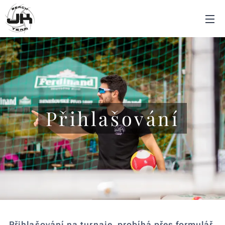
Přihlašování
Přihlašování na turnaje
probíhá přes formulář,